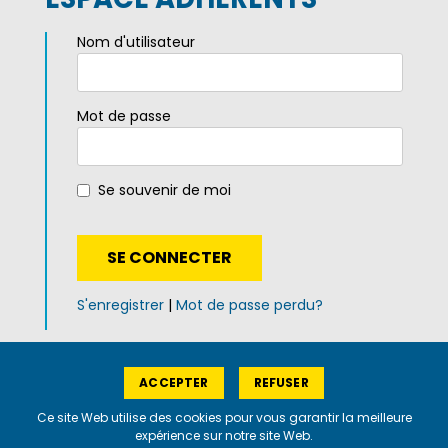
Nom d'utilisateur
Mot de passe
Se souvenir de moi
S'enregistrer
|
Mot de passe perdu?
ACCEPTER
REFUSER
Plan du site
|
Mentions légales
|
Politique de
confidentialité
Ce site Web utilise des cookies pour vous garantir la meilleure
expérience sur notre site Web.