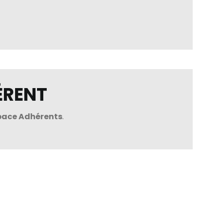
ÉRENT
pace Adhérents
.