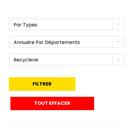
Par Types
Annuaire Par Départements
Recyclerie
FILTRER
Solidarité Femmes 46
TOUT EFFACER
Atelier et Chantier d’Insertion