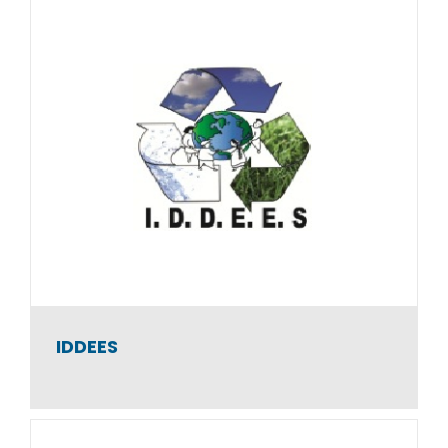
RECYCLERIE DU
ROUERGUE
Atelier et Chantier d’Insertion
IDDEES