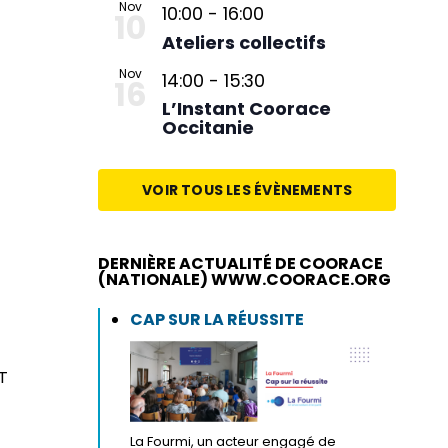
Nov
10:00
-
16:00
10
Ateliers collectifs
Nov
14:00
-
15:30
16
L’Instant Coorace
Occitanie
VOIR TOUS LES ÉVÈNEMENTS
DERNIÈRE ACTUALITÉ DE COORACE
(NATIONALE) WWW.COORACE.ORG
CAP SUR LA RÉUSSITE
AT
La Fourmi, un acteur engagé de