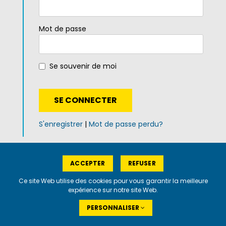
Mot de passe
Se souvenir de moi
S'enregistrer
|
Mot de passe perdu?
ACCEPTER
REFUSER
Plan du site
|
Mentions légales
|
Politique de
confidentialité
Ce site Web utilise des cookies pour vous garantir la meilleure
expérience sur notre site Web.
PERSONNALISER