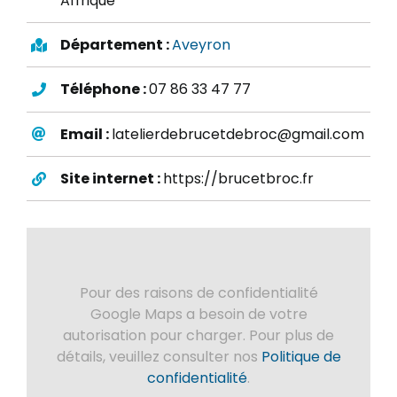
Affrique
Département :
Aveyron
Téléphone :
07 86 33 47 77
Email :
latelierdebrucetdebroc@gmail.com
Site internet :
https://brucetbroc.fr
Pour des raisons de confidentialité
Google Maps a besoin de votre
autorisation pour charger. Pour plus de
détails, veuillez consulter nos
Politique de
confidentialité
.