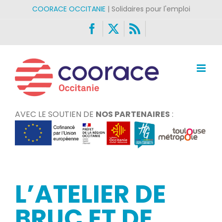
Passer
COORACE OCCITANIE
| Solidaires pour l'emploi
au
Facebook
X
Rss
contenu
AVEC LE SOUTIEN DE
NOS PARTENAIRES
:
L’ATELIER DE
BRUC ET DE