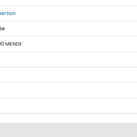
sertion
ée
000 MENDE