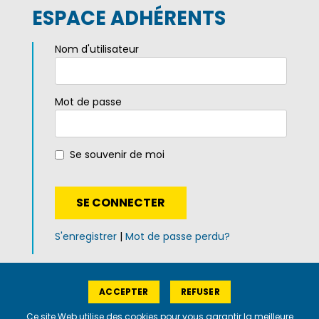
ESPACE ADHÉRENTS
Nom d'utilisateur
Mot de passe
Se souvenir de moi
S'enregistrer
|
Mot de passe perdu?
ACCEPTER
REFUSER
Plan du site
|
Mentions légales
|
Politique de
confidentialité
Ce site Web utilise des cookies pour vous garantir la meilleure